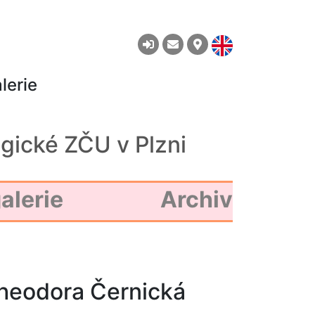
lerie
gické ZČU v Plzni
alerie
Archiv
Theodora Černická