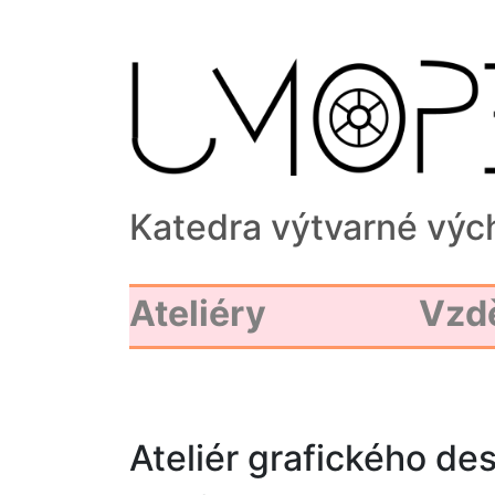
Katedra výtvarné výc
Ateliéry
Vzd
Ateliér grafického de