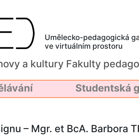
Umělecko-pedagogická ga
ve virtuálním prostoru
hovy a kultury Fakulty pedago
ělávání
Studentská g
signu – Mgr. et BcA. Barbora 