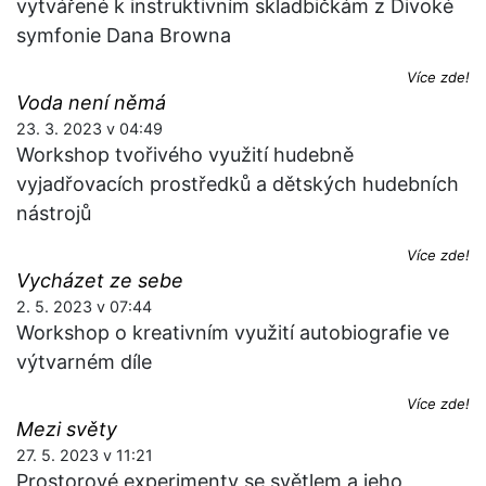
vytvářené k instruktivním skladbičkám z Divoké
symfonie Dana Browna
Více zde!
Voda není němá
23. 3. 2023 v 04:49
Workshop tvořivého využití hudebně
vyjadřovacích prostředků a dětských hudebních
nástrojů
Více zde!
Vycházet ze sebe
2. 5. 2023 v 07:44
Workshop o kreativním využití autobiografie ve
výtvarném díle
Více zde!
Mezi světy
27. 5. 2023 v 11:21
Prostorové experimenty se světlem a jeho