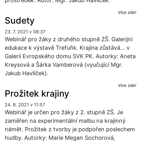
prostředek. Autor: Mgr. Jakub Havlíček.
Více zde!
Sudety
23. 7. 2021 v 08:37
Webinář pro žáky z druhého stupně ZŠ. Galerijní
edukace k výstavě Trefuňk. Krajina zůstává... v
Galerii Evropského domu SVK PK. Autorky: Aneta
Kreysová a Šárka Vamberová (vyučující Mgr.
Jakub Havlíček).
Více zde!
Prožitek krajiny
24. 8. 2021 v 11:57
Webinář je určen pro žáky z 2. stupně ZŠ. Je
zaměřen na experimentální malbu na krajinný
námět. Prožitek z tvorby je podpořen poslechem
hudby. Autorky: Marie Megan Sochorová,